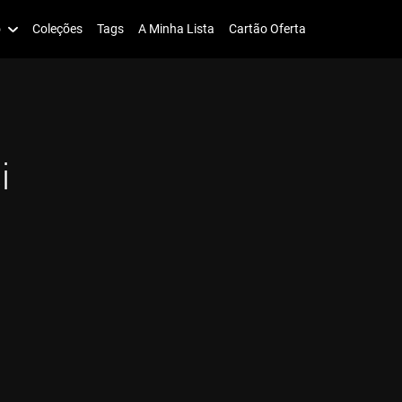
o
Coleções
Tags
A Minha Lista
Cartão Oferta
i