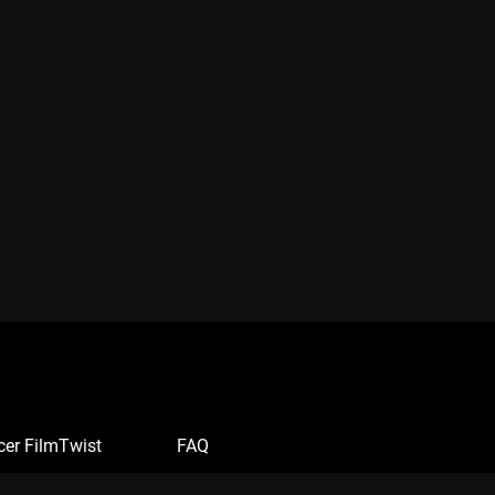
cer FilmTwist
FAQ