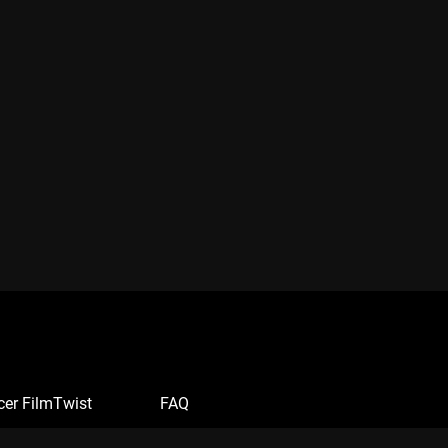
cer FilmTwist
FAQ