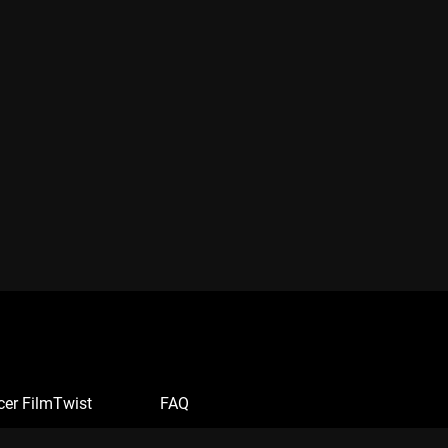
cer FilmTwist
FAQ