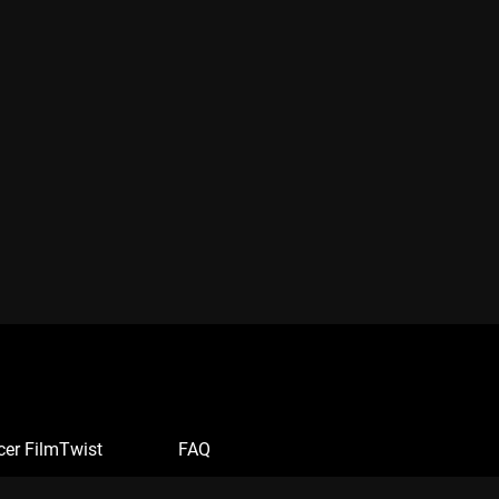
cer FilmTwist
FAQ