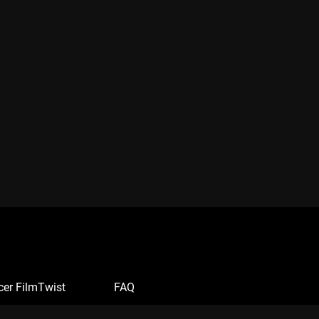
cer FilmTwist
FAQ