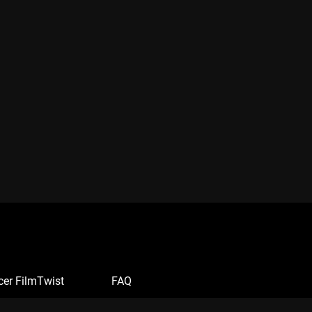
cer FilmTwist
FAQ