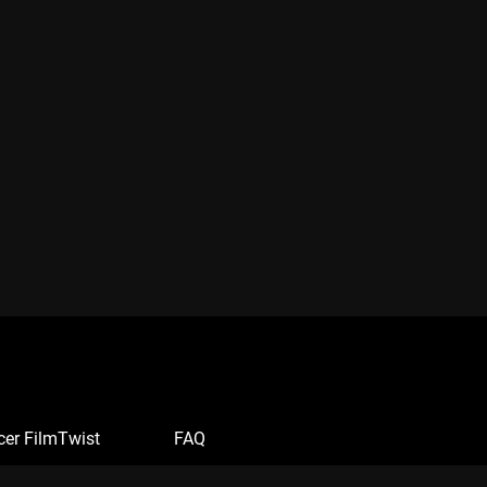
cer FilmTwist
FAQ