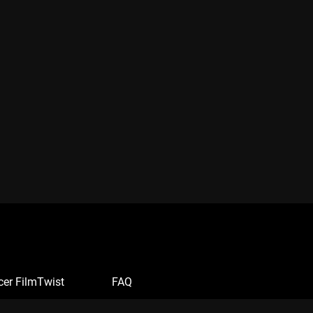
cer FilmTwist
FAQ