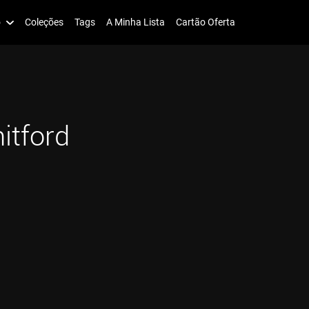
o
Coleções
Tags
A Minha Lista
Cartão Oferta
itford