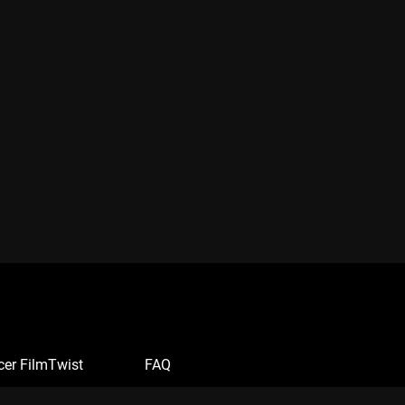
cer FilmTwist
FAQ