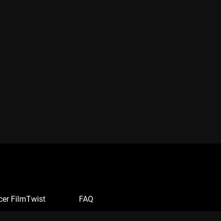
cer FilmTwist
FAQ