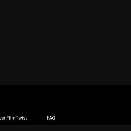
cer FilmTwist
FAQ