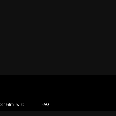
cer FilmTwist
FAQ