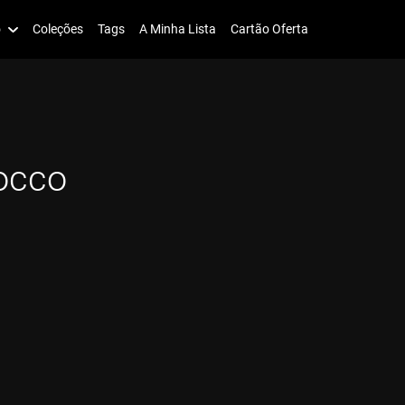
o
Coleções
Tags
A Minha Lista
Cartão Oferta
locco