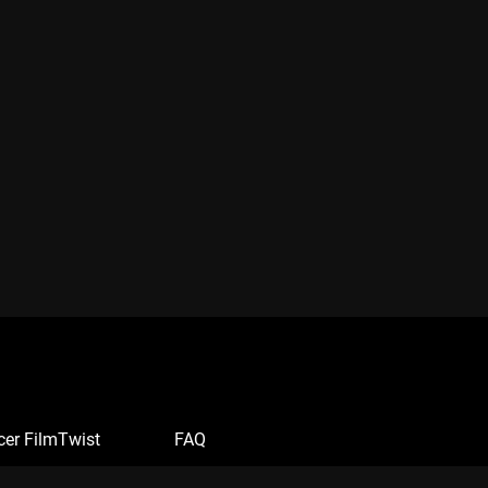
cer FilmTwist
FAQ