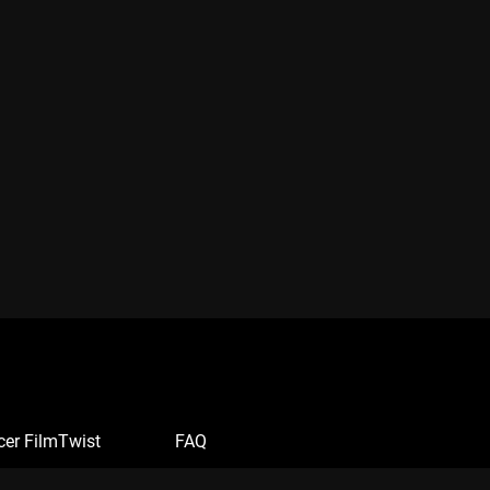
cer FilmTwist
FAQ