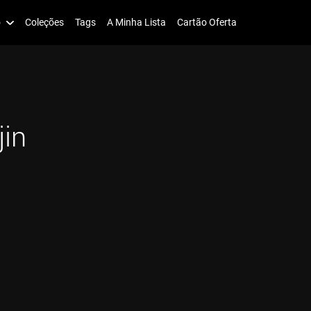
o
Coleções
Tags
A Minha Lista
Cartão Oferta
in