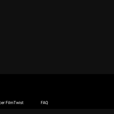
cer FilmTwist
FAQ