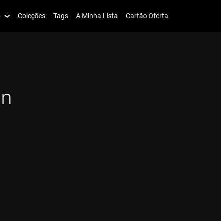
o
Coleções
Tags
A Minha Lista
Cartão Oferta
in