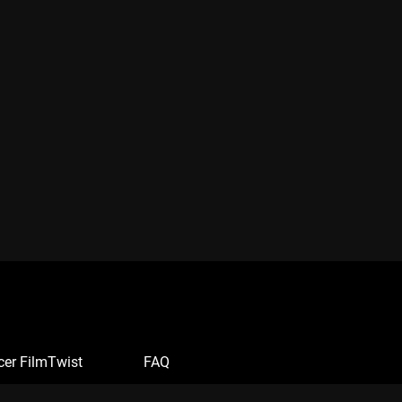
cer FilmTwist
FAQ