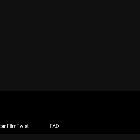
cer FilmTwist
FAQ