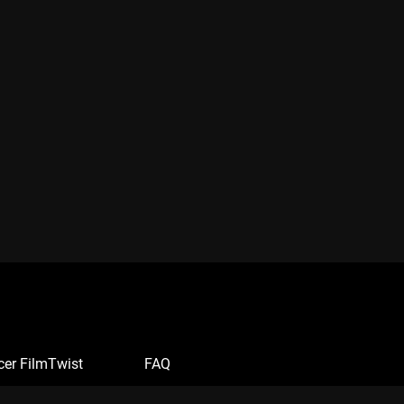
cer FilmTwist
FAQ