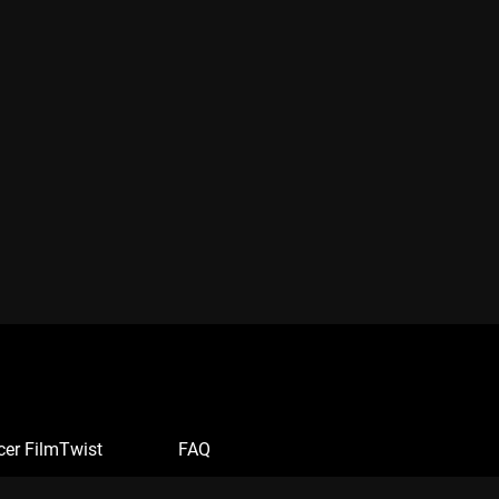
cer FilmTwist
FAQ