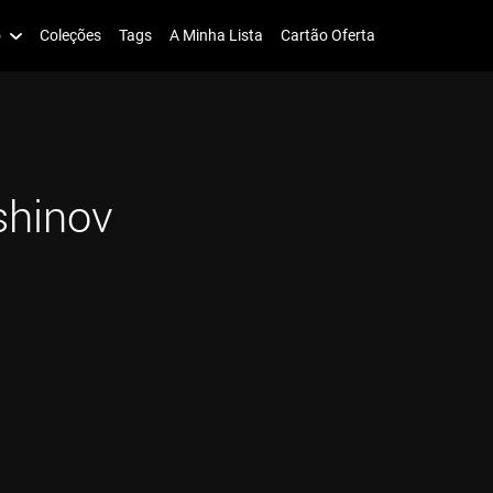
o
Coleções
Tags
A Minha Lista
Cartão Oferta
shinov