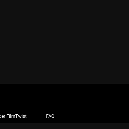
cer FilmTwist
FAQ