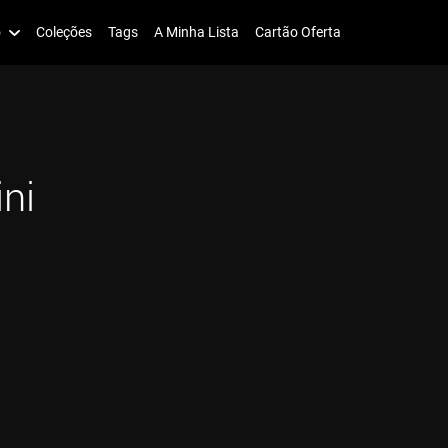
o
Coleções
Tags
A Minha Lista
Cartão Oferta
ini