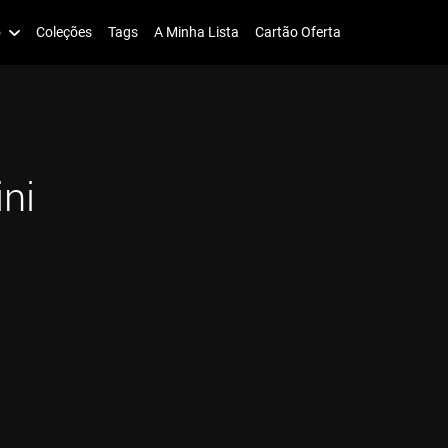
o
Coleções
Tags
A Minha Lista
Cartão Oferta
ini