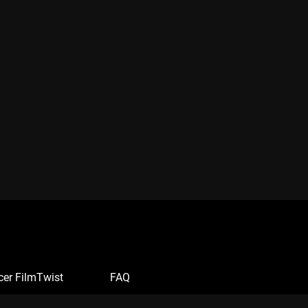
cer FilmTwist
FAQ