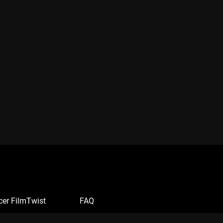
cer FilmTwist
FAQ