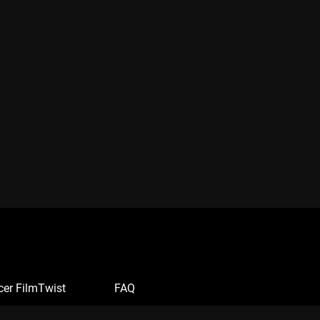
cer FilmTwist
FAQ