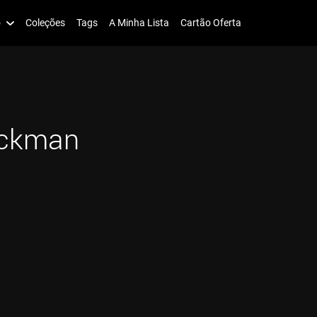
o
Coleções
Tags
A Minha Lista
Cartão Oferta
ickman