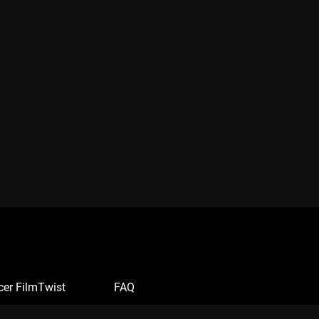
cer FilmTwist
FAQ