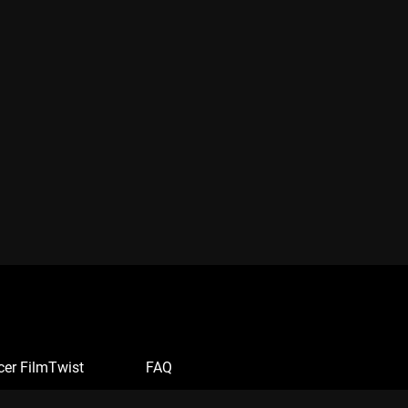
cer FilmTwist
FAQ