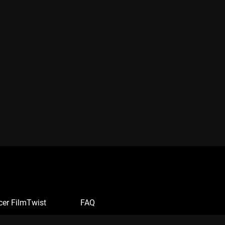
cer FilmTwist
FAQ