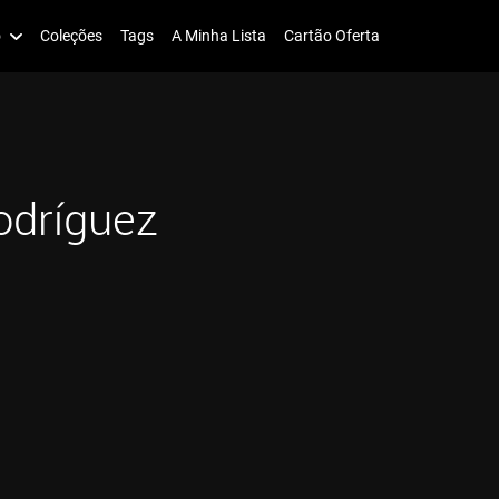
o
Coleções
Tags
A Minha Lista
Cartão Oferta
odríguez