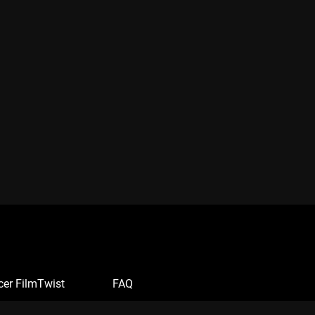
cer FilmTwist
FAQ