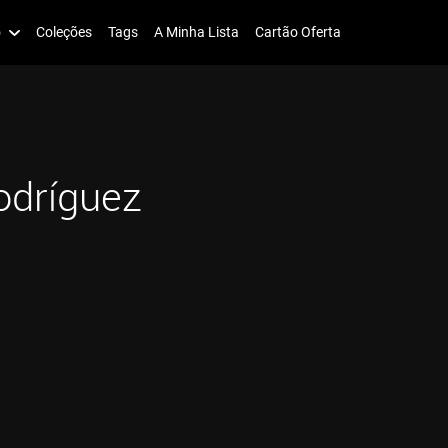
o
Coleções
Tags
A Minha Lista
Cartão Oferta
odríguez