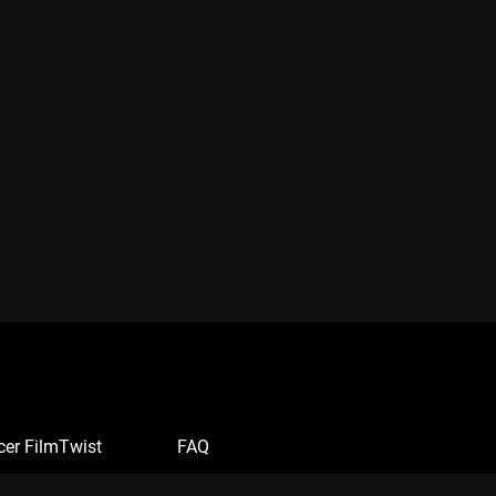
cer FilmTwist
FAQ