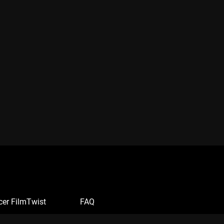
cer FilmTwist
FAQ