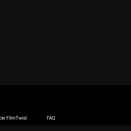
cer FilmTwist
FAQ