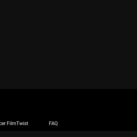
cer FilmTwist
FAQ