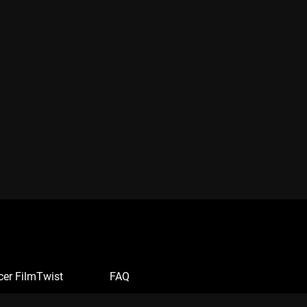
cer FilmTwist
FAQ