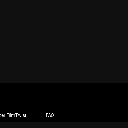
cer FilmTwist
FAQ