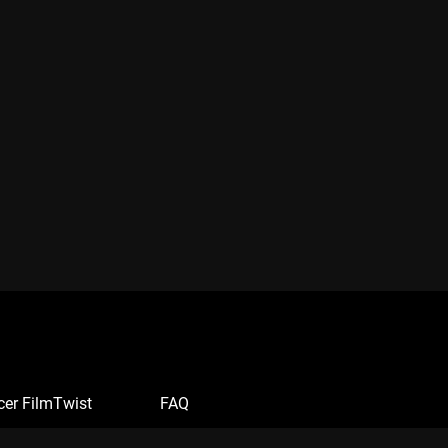
cer FilmTwist
FAQ