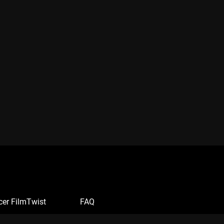
cer FilmTwist
FAQ