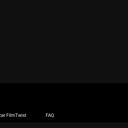
cer FilmTwist
FAQ