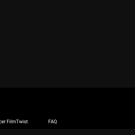
cer FilmTwist
FAQ