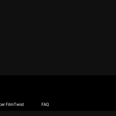
cer FilmTwist
FAQ