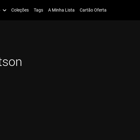
o
Coleções
Tags
A Minha Lista
Cartão Oferta
tson