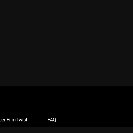
cer FilmTwist
FAQ