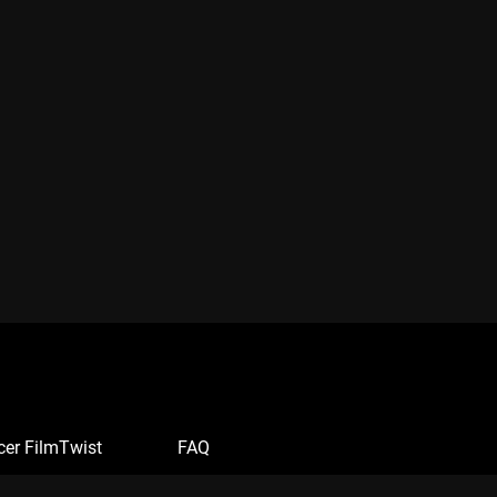
cer FilmTwist
FAQ