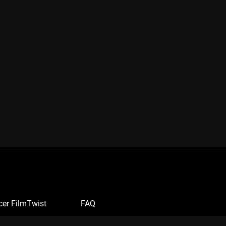
cer FilmTwist
FAQ