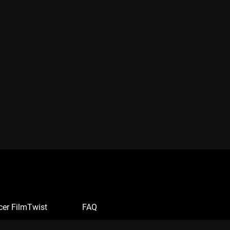
cer FilmTwist
FAQ