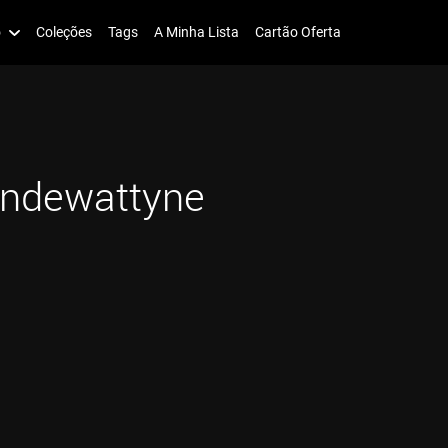
o
Coleções
Tags
A Minha Lista
Cartão Oferta
ndewattyne