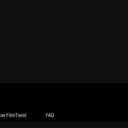
cer FilmTwist
FAQ