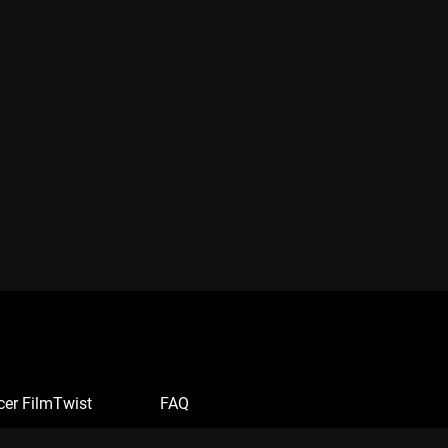
cer FilmTwist
FAQ