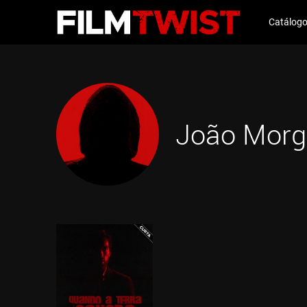
Catálog
João Mor