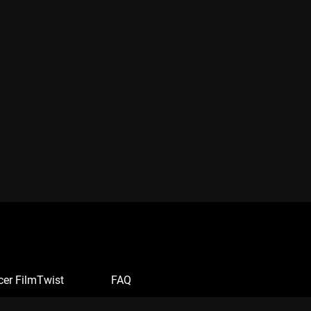
cer FilmTwist
FAQ