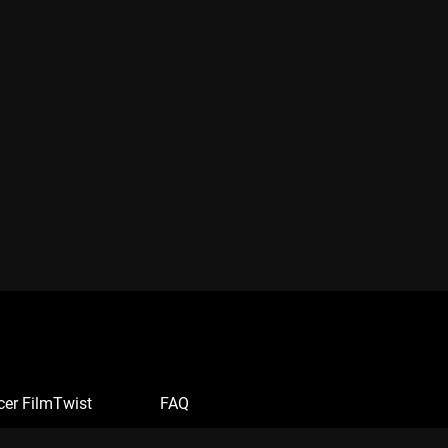
cer FilmTwist
FAQ