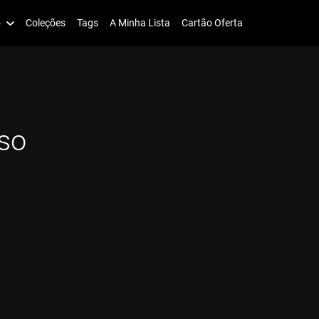
o
Coleções
Tags
A Minha Lista
Cartão Oferta
so