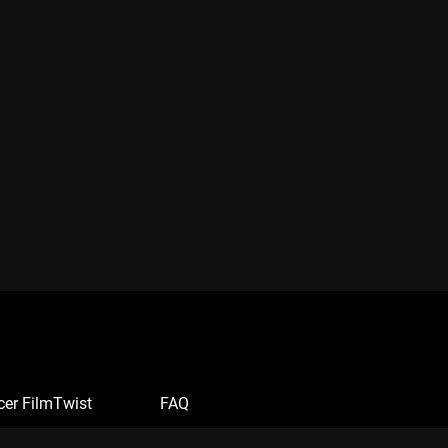
cer FilmTwist
FAQ