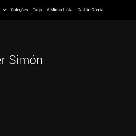
o
Coleções
Tags
A Minha Lista
Cartão Oferta
er Simón