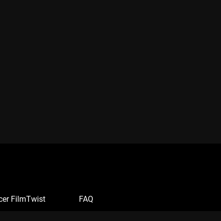
cer FilmTwist
FAQ