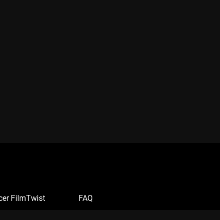
cer FilmTwist
FAQ