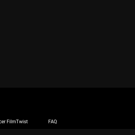
cer FilmTwist
FAQ